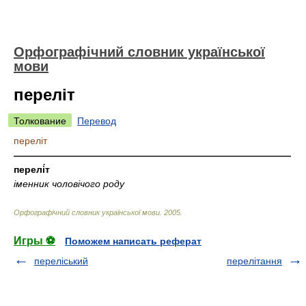
Орфографічний словник української
мови
переліт
Толкование
Перевод
переліт
—————————————————————————————
перелі́т
іменник чоловічого роду
Орфографічний словник української мови
.
2005
.
Игры ⚽
Поможем написать реферат
переліський
перелітання