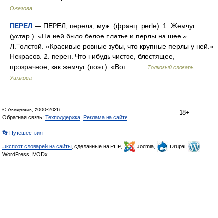
Ожегова
ПЕРЕЛ
— ПЕРЕЛ, перела, муж. (франц. perle). 1. Жемчуг
(устар.). «На ней было белое платье и перлы на шее.»
Л.Толстой. «Красивые ровные зубы, что крупные перлы у ней.»
Некрасов. 2. перен. Что нибудь чистое, блестящее,
прозрачное, как жемчуг (поэт.). «Вот… …
Толковый словарь
Ушакова
© Академик, 2000-2026
18+
Обратная связь:
Техподдержка
,
Реклама на сайте
👣 Путешествия
Экспорт словарей на сайты
, сделанные на PHP,
Joomla,
Drupal,
WordPress, MODx.